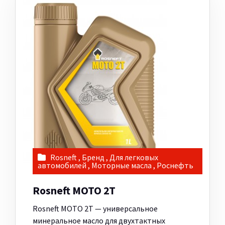
Rosneft
,
Бренд
,
Для легковых
автомобилей
,
Моторные масла
,
Роснефть
Rosneft MOTO 2Т
Rosneft MOTO 2T — универсальное
минеральное масло для двухтактных