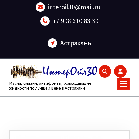
Перейти
interoil30@mail.ru
к
содержанию
+7 908 610 83 30
Астрахань
Масла, смазки, антифризы, охлаждающие
жидкости по лучшей цене в Астрахани