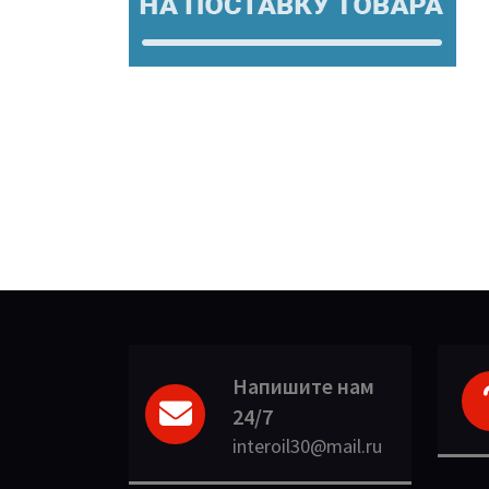
Напишите нам
24/7
interoil30@mail.ru