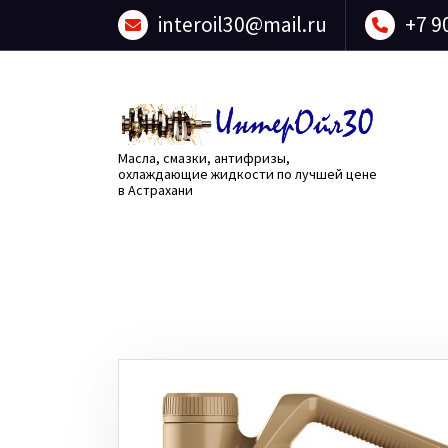
Перейти
interoil30@mail.ru
+7 9
к
содержанию
Масла, смазки, антифризы,
охлаждающие жидкости по лучшей цене
в Астрахани