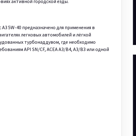
овиях активной городской езды.
c A3 5W-40 предназначено для применения в
игателях легковых автомобилей и лёгкой
рудованных турбонаддувом, где необходимо
бованиям API SN/CF, АСЕА А3/В4, А3/В3 или одной