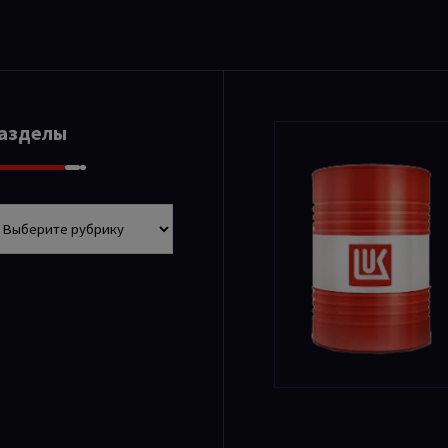
Разделы
азделы