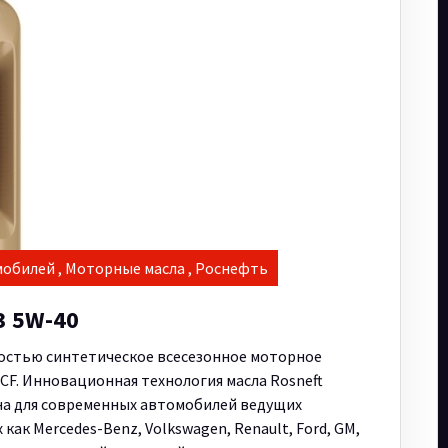
мобилей
,
Моторные масла
,
Роснефть
3 5W-40
лностью синтетическое всесезонное моторное
CF. Инновационная технология масла Rosneft
на для современных автомобилей ведущих
ак Mercedes-Benz, Volkswagen, Renault, Ford, GM,