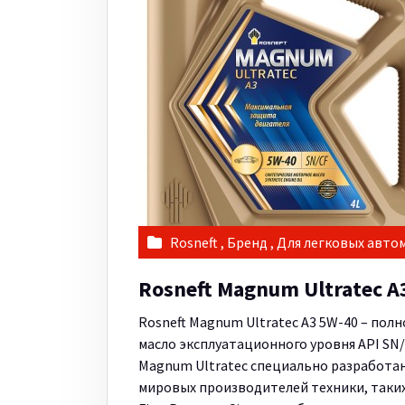
Rosneft
,
Бренд
,
Для легковых авто
Rosneft Magnum Ultratec A
Rosneft Magnum Ultratec A3 5W-40 – по
масло эксплуатационного уровня API SN/
Magnum Ultratec специально разработа
мировых производителей техники, таких к