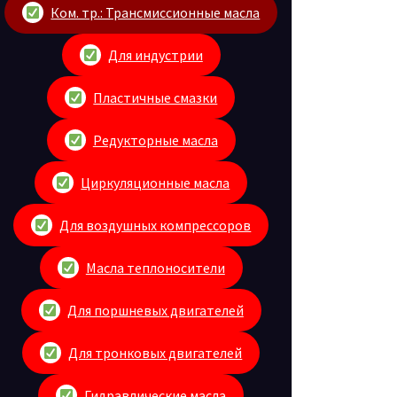
Ком. тр.: Трансмиссионные масла
Для индустрии
Пластичные смазки
Редукторные масла
Циркуляционные масла
Для воздушных компрессоров
Масла теплоносители
Для поршневых двигателей
Для тронковых двигателей
Гидравлические масла