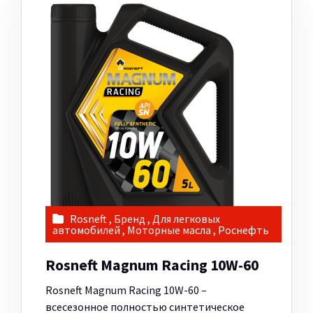
Rosneft
,
Бренд
,
Для легковых
автомобилей
,
Моторные масла
,
Роснефть
Rosneft Magnum Racing 10W-60
Rosneft Magnum Racing 10W-60 –
всесезонное полностью синтетическое