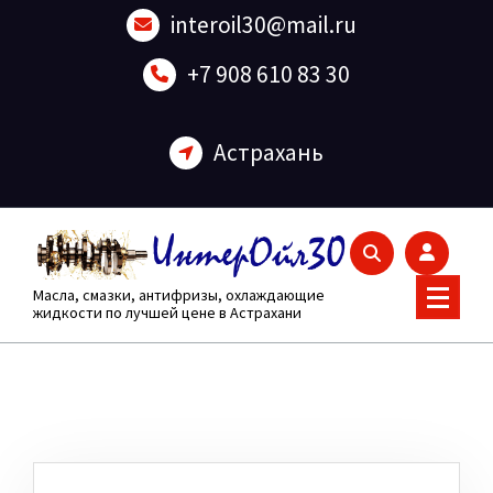
Перейти
interoil30@mail.ru
к
содержанию
+7 908 610 83 30
Астрахань
Масла, смазки, антифризы, охлаждающие
жидкости по лучшей цене в Астрахани