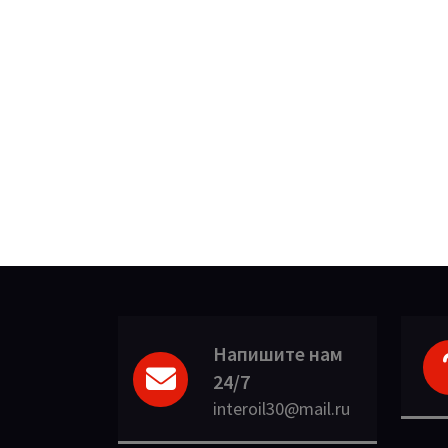
Напишите нам
24/7
interoil30@mail.ru