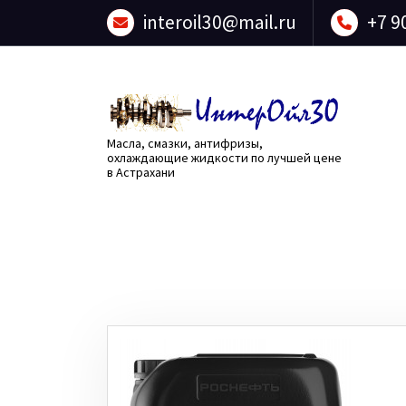
Перейти
interoil30@mail.ru
+7 9
к
содержанию
Масла, смазки, антифризы,
охлаждающие жидкости по лучшей цене
в Астрахани