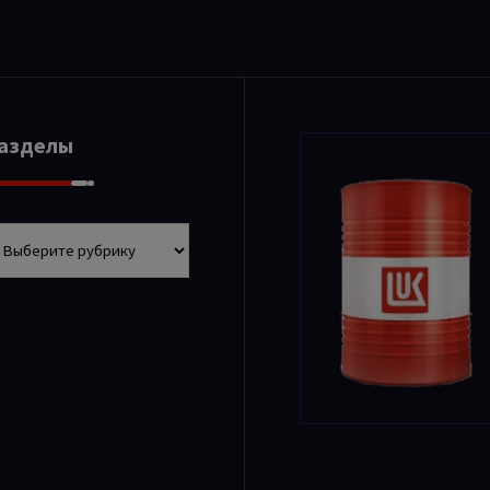
Разделы
азделы