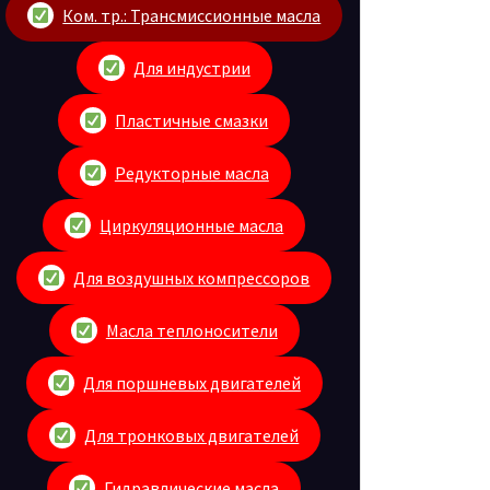
Ком. тр.: Трансмиссионные масла
Для индустрии
Пластичные смазки
Редукторные масла
Циркуляционные масла
Для воздушных компрессоров
Масла теплоносители
Для поршневых двигателей
Для тронковых двигателей
Гидравлические масла