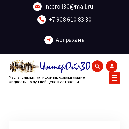
Перейти
interoil30@mail.ru
к
содержанию
+7 908 610 83 30
Астрахань
Масла, смазки, антифризы, охлаждающие
жидкости по лучшей цене в Астрахани