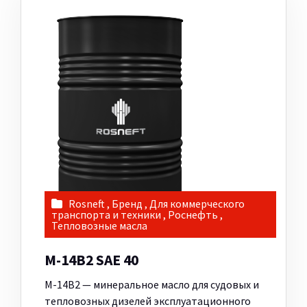
Rosneft
,
Бренд
,
Для коммерческого
транспорта и техники
,
Роснефть
,
Тепловозные масла
М-14В2 SAE 40
М-14В2 — минеральное масло для судовых и
тепловозных дизелей эксплуатационного