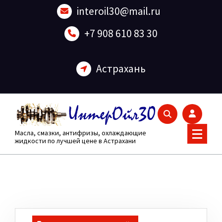
Перейти
interoil30@mail.ru
к
содержанию
+7 908 610 83 30
Астрахань
Масла, смазки, антифризы, охлаждающие
жидкости по лучшей цене в Астрахани