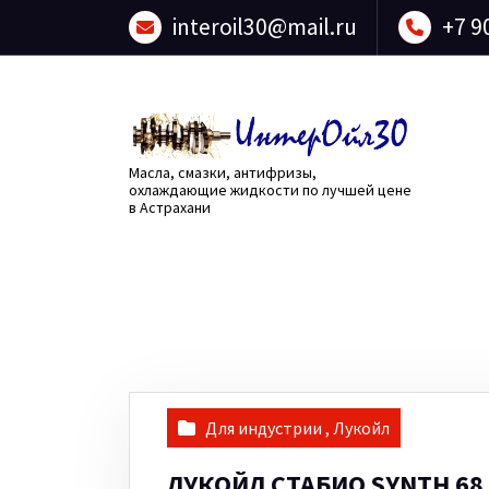
Перейти
interoil30@mail.ru
+7 9
к
содержанию
Масла, смазки, антифризы,
охлаждающие жидкости по лучшей цене
в Астрахани
Для индустрии
,
Лукойл
ЛУКОЙЛ СТАБИО SYNTH 68