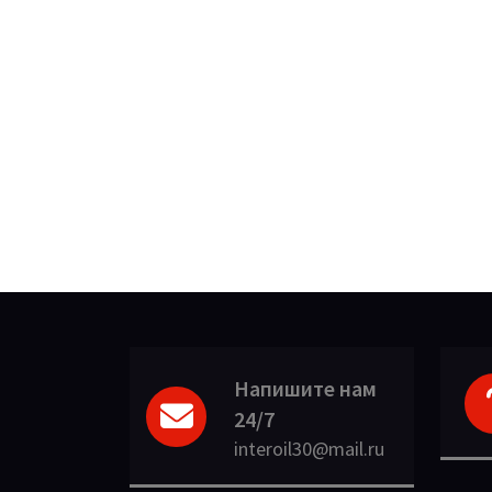
Напишите нам
24/7
interoil30@mail.ru