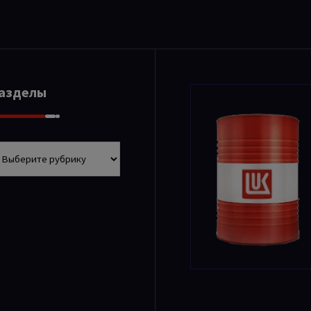
Разделы
азделы