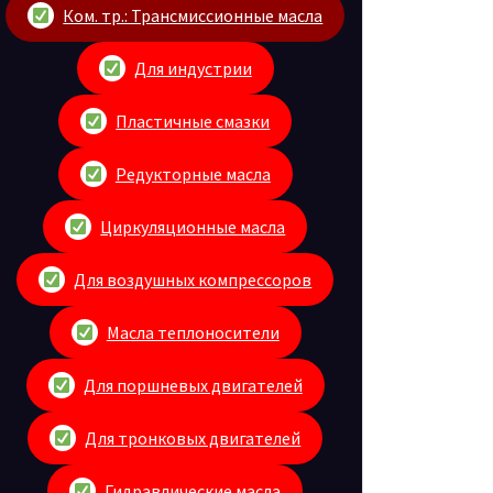
Ком. тр.: Трансмиссионные масла
Для индустрии
Пластичные смазки
Редукторные масла
Циркуляционные масла
Для воздушных компрессоров
Масла теплоносители
Для поршневых двигателей
Для тронковых двигателей
Гидравлические масла