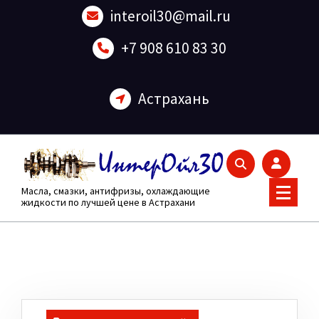
Перейти
interoil30@mail.ru
к
содержанию
+7 908 610 83 30
Астрахань
Масла, смазки, антифризы, охлаждающие
жидкости по лучшей цене в Астрахани