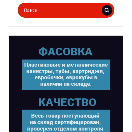
Поиск
для: