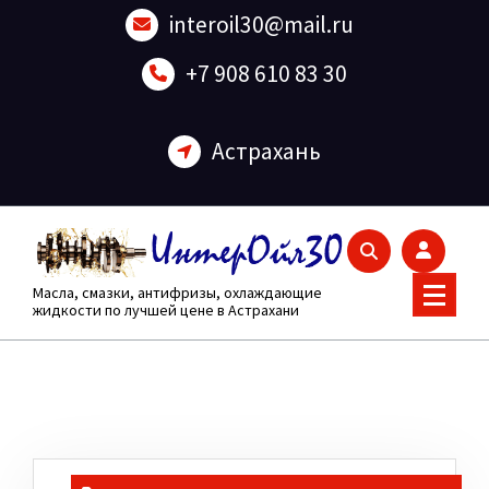
Перейти
interoil30@mail.ru
к
содержанию
+7 908 610 83 30
Астрахань
Масла, смазки, антифризы, охлаждающие
жидкости по лучшей цене в Астрахани