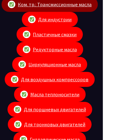
Ком. тр.: Трансмиссионные масла
Для индустрии
Пластичные смазки
Редукторные масла
Циркуляционные масла
Для воздушных компрессоров
Масла теплоносители
Для поршневых двигателей
Для тронковых двигателей
Гидравлические масла