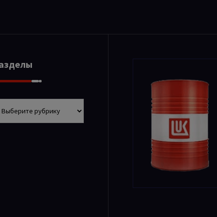
Разделы
азделы