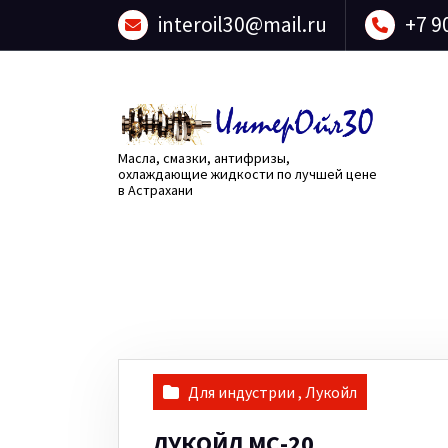
Перейти
interoil30@mail.ru
+7 9
к
содержанию
Масла, смазки, антифризы,
охлаждающие жидкости по лучшей цене
в Астрахани
Для индустрии
,
Лукойл
ЛУКОЙЛ МС-20