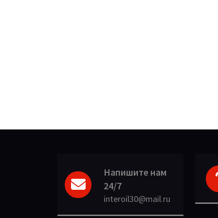
Напишите нам
24/7
interoil30@mail.ru