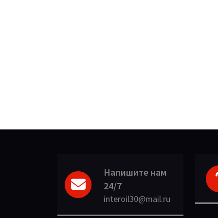
Напишите нам
24/7
interoil30@mail.ru