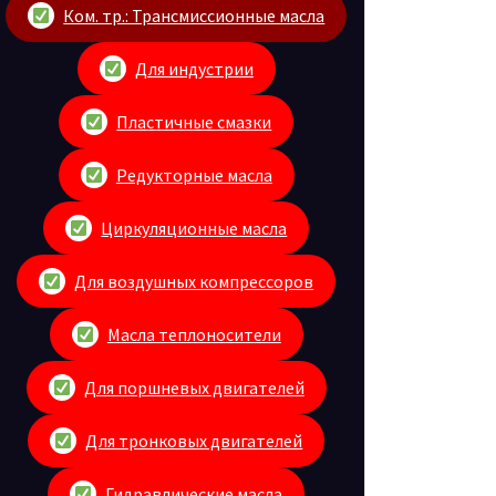
Ком. тр.: Трансмиссионные масла
Для индустрии
Пластичные смазки
Редукторные масла
Циркуляционные масла
Для воздушных компрессоров
Масла теплоносители
Для поршневых двигателей
Для тронковых двигателей
Гидравлические масла