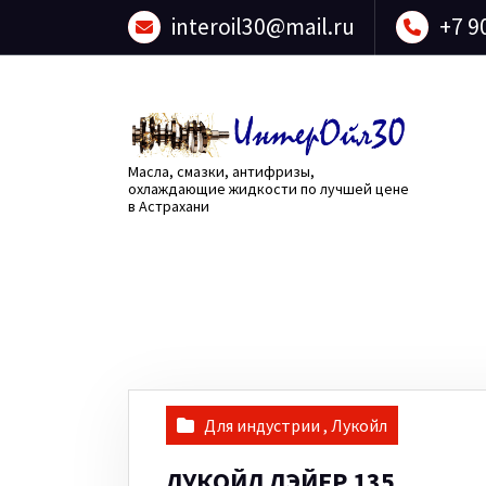
Перейти
interoil30@mail.ru
+7 9
к
содержанию
Масла, смазки, антифризы,
охлаждающие жидкости по лучшей цене
в Астрахани
Для индустрии
,
Лукойл
ЛУКОЙЛ ЛЭЙЕР 135