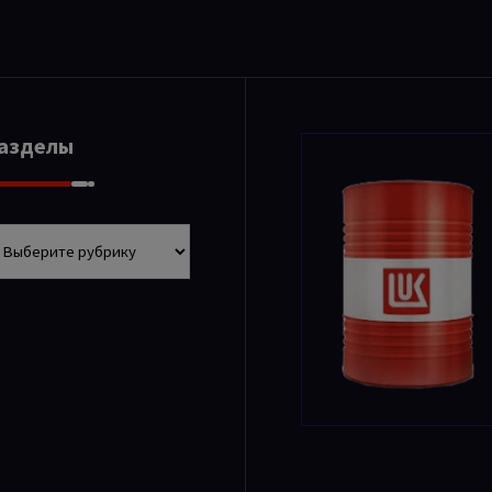
Разделы
азделы