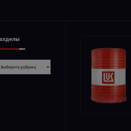
Разделы
азделы