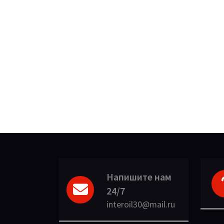
Напишите нам
24/7
interoil30@mail.ru