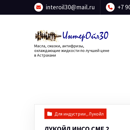
Перейти
interoil30@mail.ru
+7 9
к
содержанию
Масла, смазки, антифризы,
охлаждающие жидкости по лучшей цене
в Астрахани
Для индустрии
,
Лукойл
ЛУКОЙЛ ИНСО CMF 2