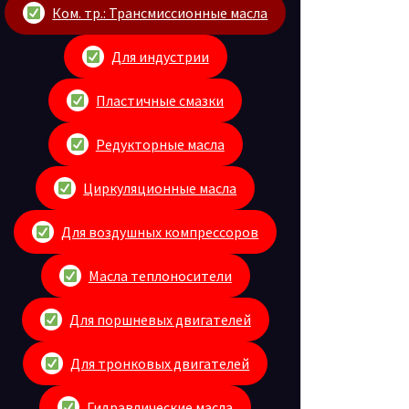
Ком. тр.: Трансмиссионные масла
Для индустрии
Пластичные смазки
Редукторные масла
Циркуляционные масла
Для воздушных компрессоров
Масла теплоносители
Для поршневых двигателей
Для тронковых двигателей
Гидравлические масла