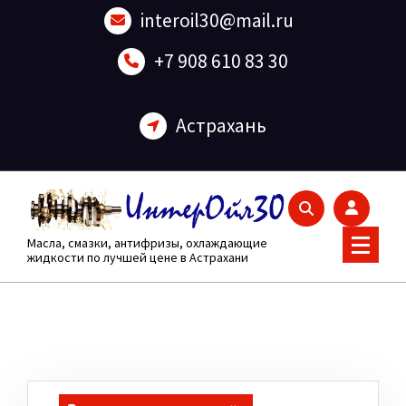
Перейти
interoil30@mail.ru
к
содержанию
+7 908 610 83 30
Астрахань
Масла, смазки, антифризы, охлаждающие
жидкости по лучшей цене в Астрахани