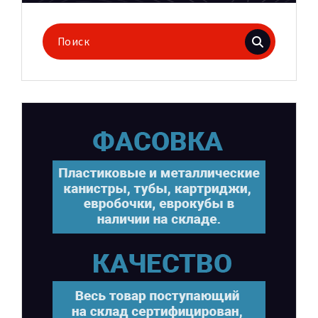
Поиск
для: