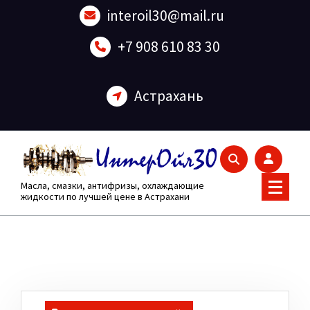
Перейти
interoil30@mail.ru
к
содержанию
+7 908 610 83 30
Астрахань
Масла, смазки, антифризы, охлаждающие
жидкости по лучшей цене в Астрахани