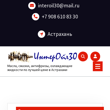
Перейти
interoil30@mail.ru
к
содержанию
+7 908 610 83 30
Астрахань
Масла, смазки, антифризы, охлаждающие
жидкости по лучшей цене в Астрахани