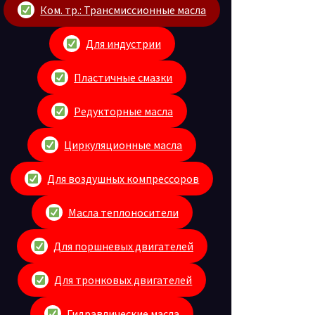
Ком. тр.: Трансмиссионные масла
Для индустрии
Пластичные смазки
Редукторные масла
Циркуляционные масла
Для воздушных компрессоров
Масла теплоносители
Для поршневых двигателей
Для тронковых двигателей
Гидравлические масла