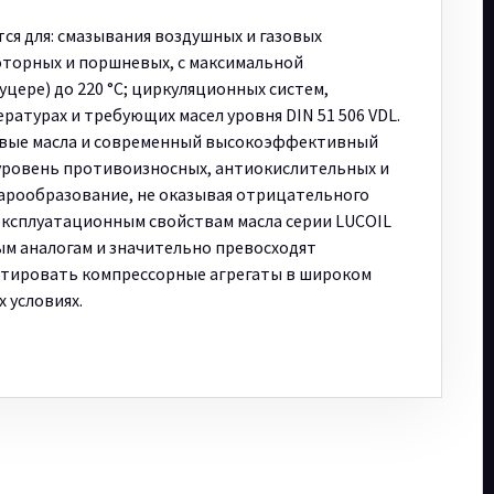
я для: смазывания воздушных и газовых
роторных и поршневых, с максимальной
цере) до 220 °С; циркуляционных систем,
атурах и требующих масел уровня DIN 51 506 VDL.
вые масла и современный высокоэффективный
уровень противоизносных, антиокислительных и
арообразование, не оказывая отрицательного
эксплуатационным свойствам масла серии LUCOIL
м аналогам и значительно превосходят
уатировать компрессорные агрегаты в широком
 условиях.