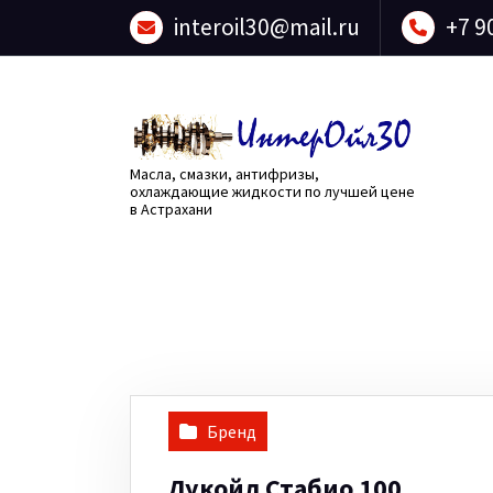
Перейти
interoil30@mail.ru
+7 9
к
содержанию
Масла, смазки, антифризы,
охлаждающие жидкости по лучшей цене
в Астрахани
Бренд
Лукойл Стабио 100