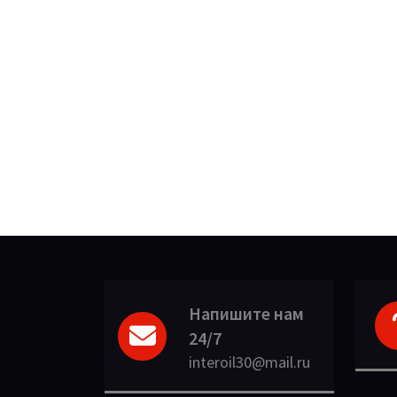
Напишите нам
24/7
interoil30@mail.ru