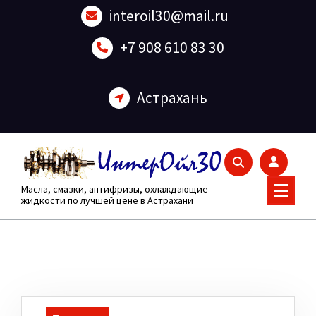
Перейти
interoil30@mail.ru
к
содержанию
+7 908 610 83 30
Астрахань
Масла, смазки, антифризы, охлаждающие
жидкости по лучшей цене в Астрахани