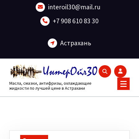
Перейти
interoil30@mail.ru
к
содержанию
+7 908 610 83 30
Астрахань
Масла, смазки, антифризы, охлаждающие
жидкости по лучшей цене в Астрахани