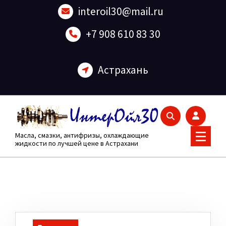
Перейти
interoil30@mail.ru
к
содержанию
+7 908 610 83 30
Астрахань
Масла, смазки, антифризы, охлаждающие
жидкости по лучшей цене в Астрахани