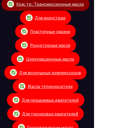
Ком. тр.: Трансмиссионные масла
Для индустрии
Пластичные смазки
Редукторные масла
Циркуляционные масла
Для воздушных компрессоров
Масла теплоносители
Для поршневых двигателей
Для тронковых двигателей
Гидравлические масла