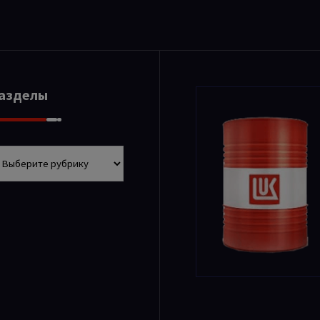
Разделы
азделы