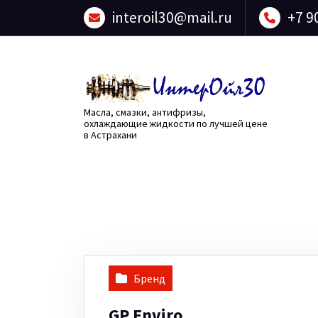
Перейти
interoil30@mail.ru
+7 9
к
содержанию
Масла, смазки, антифризы,
охлаждающие жидкости по лучшей цене
в Астрахани
Бренд
GP Enviro