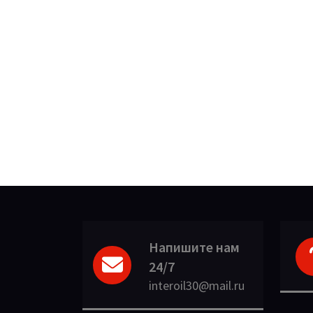
Напишите нам
24/7
interoil30@mail.ru