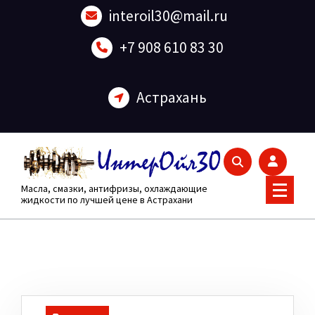
Перейти
interoil30@mail.ru
к
содержанию
+7 908 610 83 30
Астрахань
Масла, смазки, антифризы, охлаждающие
жидкости по лучшей цене в Астрахани