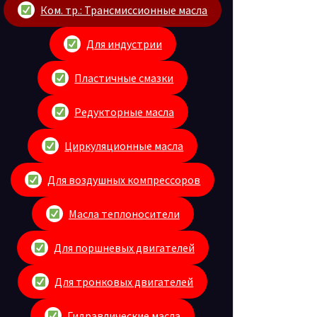
Ком. тр.: Трансмиссионные масла
Для индустрии
Пластичные смазки
Редукторные масла
Циркуляционные масла
Для воздушных компрессоров
Масла теплоносители
Для поршневых двигателей
Для тронковых двигателей
Гидравлические масла