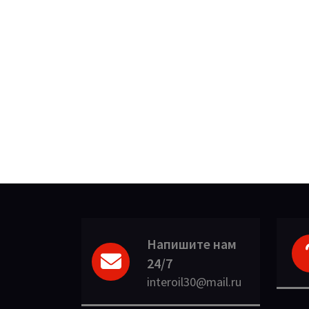
Напишите нам
24/7
interoil30@mail.ru