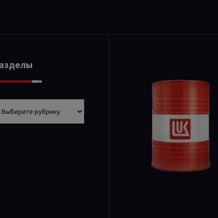
Разделы
азделы