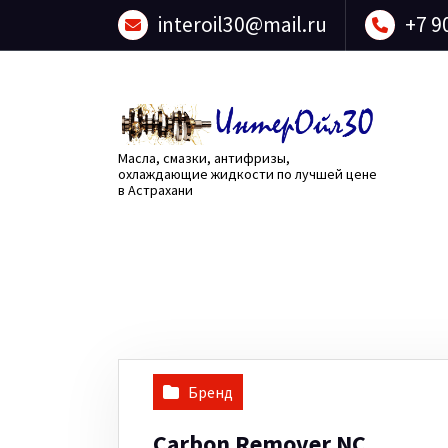
Перейти
interoil30@mail.ru
+7 9
к
содержанию
Масла, смазки, антифризы,
охлаждающие жидкости по лучшей цене
в Астрахани
Бренд
Carbon Remover NC